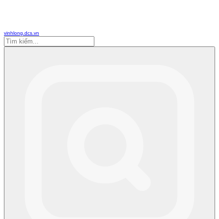
vinhlong.dcs.vn