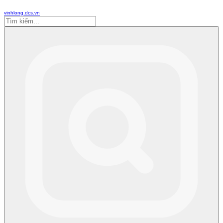
vinhlong.dcs.vn