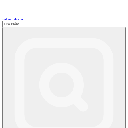
vinhlong.dcs.vn