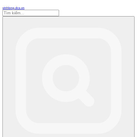
vinhlong.dcs.vn