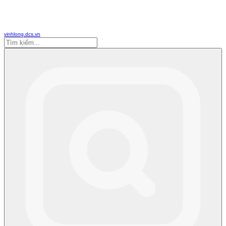
vinhlong.dcs.vn