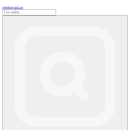
vinhlong.dcs.vn