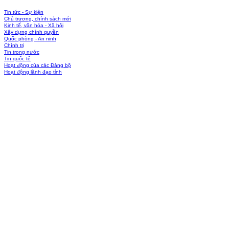
Tin tức - Sự kiện
Chủ trương, chính sách mới
Kinh tế, văn hóa - Xã hội
Xây dựng chính quyền
Quốc phòng - An ninh
Chính trị
Tin trong nước
Tin quốc tế
Hoạt động của các Đảng bộ
Hoạt động lãnh đạo tỉnh