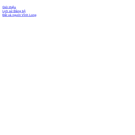
Giới thiệu
Lịch sử Đảng bộ
Đất và người Vĩnh Long