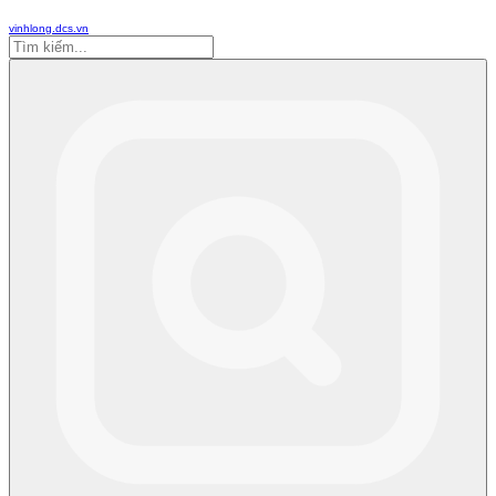
vinhlong.dcs.vn