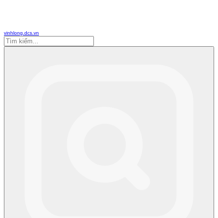
vinhlong.dcs.vn