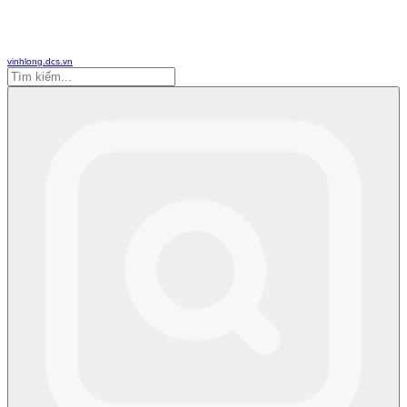
vinhlong.dcs.vn