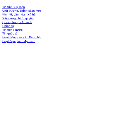
Tin tức - Sự kiện
Chủ trương, chính sách mới
Kinh tế, văn hóa - Xã hội
Xây dựng chính quyền
Quốc phòng - An ninh
Chính trị
Tin trong nước
Tin quốc tế
Hoạt động của các Đảng bộ
Hoạt động lãnh đạo tỉnh