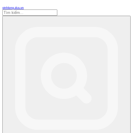
vinhlong.dcs.vn