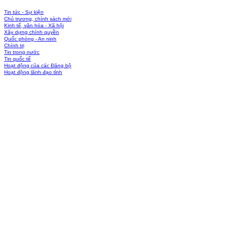
Tin tức - Sự kiện
Chủ trương, chính sách mới
Kinh tế, văn hóa - Xã hội
Xây dựng chính quyền
Quốc phòng - An ninh
Chính trị
Tin trong nước
Tin quốc tế
Hoạt động của các Đảng bộ
Hoạt động lãnh đạo tỉnh