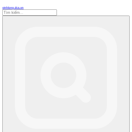
vinhlong.dcs.vn