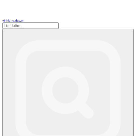
vinhlong.dcs.vn