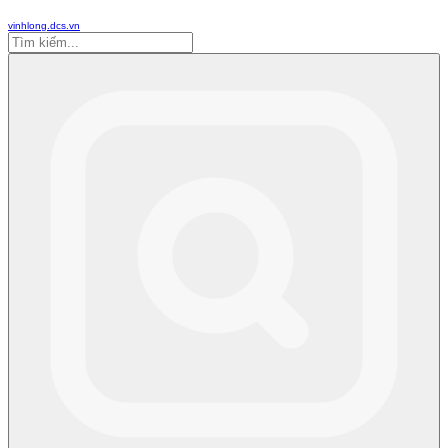
vinhlong.dcs.vn