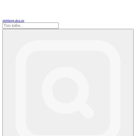
vinhlong.dcs.vn