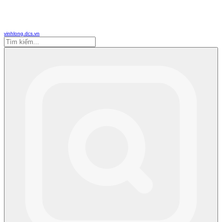
vinhlong.dcs.vn