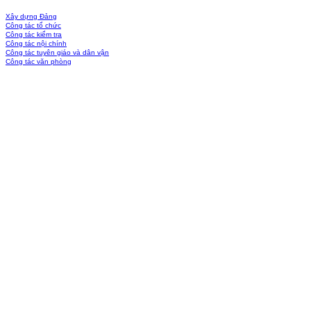
Xây dựng Đảng
Công tác tổ chức
Công tác kiểm tra
Công tác nội chính
Công tác tuyên giáo và dân vận
Công tác văn phòng