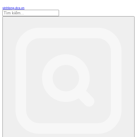
vinhlong.dcs.vn