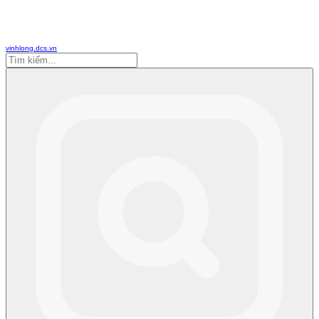
vinhlong.dcs.vn