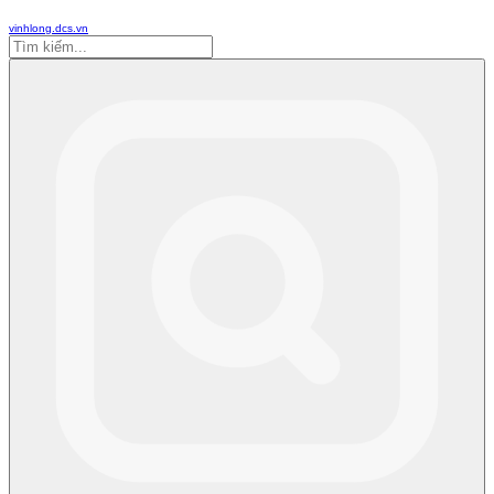
vinhlong.dcs.vn