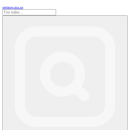
vinhlong.dcs.vn