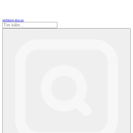
vinhlong.dcs.vn