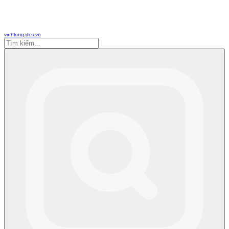
vinhlong.dcs.vn