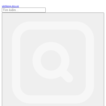
vinhlong.dcs.vn