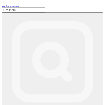
vinhlong.dcs.vn