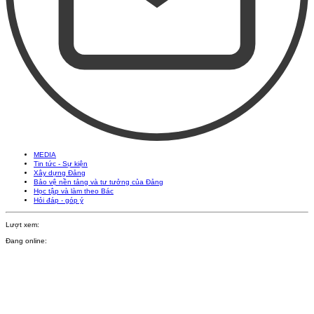
MEDIA
Tin tức - Sự kiện
Xây dựng Đảng
Bảo vệ nền tảng và tư tưởng của Đảng
Học tập và làm theo Bác
Hỏi đáp - góp ý
Lượt xem:
Đang online: