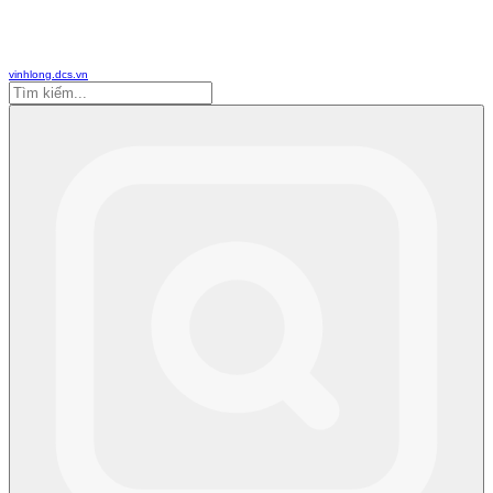
vinhlong.dcs.vn