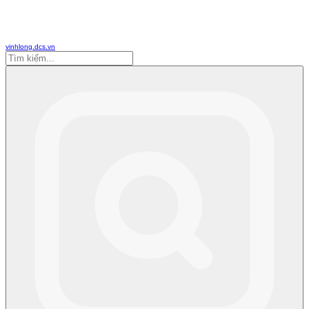
vinhlong.dcs.vn