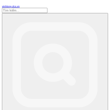
vinhlong.dcs.vn