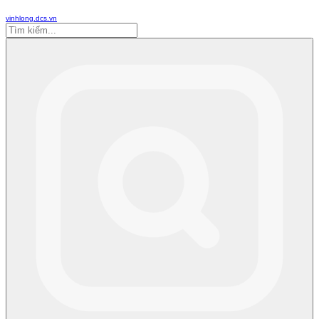
vinhlong.dcs.vn