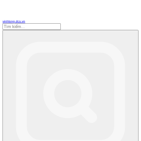
vinhlong.dcs.vn