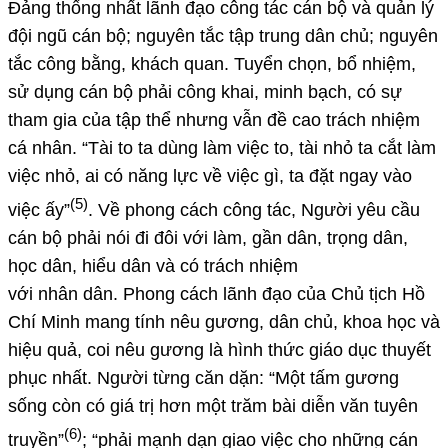
Đảng thống nhất lãnh đạo công tác cán bộ và quản lý
đội ngũ cán bộ; nguyên tắc tập trung dân chủ; nguyên
tắc công bằng, khách quan. Tuyển chọn, bổ nhiệm,
sử dụng cán bộ phải công khai, minh bạch, có sự
tham gia của tập thể nhưng vẫn đề cao trách nhiệm
cá nhân. “Tài to ta dùng làm việc to, tài nhỏ ta cắt làm
việc nhỏ, ai có năng lực về việc gì, ta đặt ngay vào
(5)
việc ấy”
. Về phong cách công tác, Người yêu cầu
cán bộ phải nói đi đôi với làm, gần dân, trọng dân,
học dân, hiểu dân và có trách nhiệm
với nhân dân.
Phong cách lãnh đạo của Chủ tịch Hồ
Chí Minh mang tính nêu gương, dân chủ, khoa học và
hiệu quả, coi nêu gương là hình thức giáo dục thuyết
phục nhất. Người từng căn dặn: “Một tấm gương
sống còn có giá trị hơn một trăm bài diễn văn tuyên
(6)
truyền”
; “phải mạnh dạn giao việc cho những cán