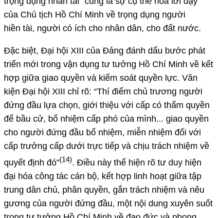
trọng dụng nhân tài” cũng là sự cụ thể hóa lời dạy
của Chủ tịch Hồ Chí Minh về trọng dụng người
hiền tài, người có ích cho nhân dân, cho đất nước.
Đặc biệt, Đại hội XIII của Đảng đánh dấu bước phát
triển mới trong vận dụng tư tưởng Hồ Chí Minh về kết
hợp giữa giao quyền và kiểm soát quyền lực. Văn
kiện Đại hội XIII chỉ rõ: “Thí điểm chủ trương người
đứng đầu lựa chọn, giới thiệu với cấp có thẩm quyền
để bầu cử, bổ nhiệm cấp phó của mình... giao quyền
cho người đứng đầu bổ nhiệm, miễn nhiệm đối với
cấp trưởng cấp dưới trực tiếp và chịu trách nhiệm về
(14)
quyết định đó”
.
Điều này thể hiện rõ tư duy hiện
đại hóa công tác cán bộ, kết hợp linh hoạt giữa tập
trung dân chủ, phân quyền, gắn trách nhiệm và nêu
gương của người đứng đầu, một nội dung xuyên suốt
trong tư tưởng Hồ Chí Minh về đạo đức và phong