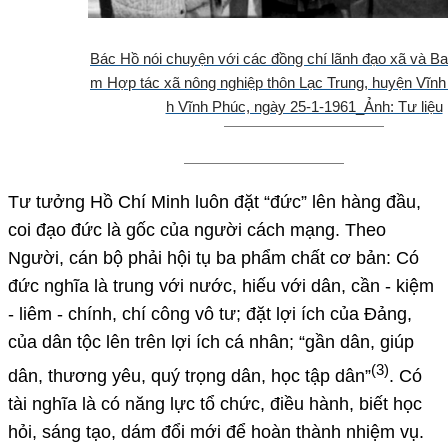
Bác Hồ nói chuyện với các đồng chí lãnh đạo xã và B
m Hợp tác xã nông nghiệp thôn Lạc Trung, huyện Vĩnh
h Vĩnh Phúc, ngày 25-1-1961_Ảnh: Tư liệu
Tư tưởng Hồ Chí Minh luôn đặt “đức” lên hàng đầu,
coi đạo đức là gốc của người cách mạng. Theo
Người, cán bộ phải hội tụ ba phẩm chất cơ bản: Có
đức nghĩa là trung với nước, hiếu với dân, cần - kiệm
- liêm - chính, chí công vô tư; đặt lợi ích của Đảng,
của dân tộc lên trên lợi ích cá nhân; “gần dân, giúp
(3)
dân, thương yêu, quý trọng dân, học tập dân”
. Có
tài nghĩa là có năng lực tổ chức, điều hành, biết học
hỏi, sáng tạo, dám đổi mới để hoàn thành nhiệm vụ.