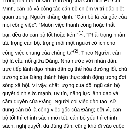
Trong toàn bộ di sản tư tưởng của Chủ tịch Hồ Chí
Minh, cán bộ và công tác cán bộ chiếm vị trí đặc biệt
quan trọng. Người khẳng định: “Cán bộ là cái gốc của
mọi công việc”; “Muôn việc thành công hoặc thất
(1)
bại, đều do cán bộ tốt hoặc kém”
; “Phải trọng nhân
tài, trọng cán bộ, trọng mỗi một người có ích cho
(2)
công việc chung của chúng ta”
.
Theo Người, cán
bộ là cầu nối giữa Đảng, Nhà nước với nhân dân,
trực tiếp lãnh đạo nhân dân cụ thể hóa đường lối, chủ
trương của Đảng thành hiện thực sinh động trong đời
sống xã hội. Vì vậy, chất lượng của đội ngũ cán bộ
quyết định sức mạnh, uy tín, năng lực lãnh đạo và
cầm quyền của Đảng. Người coi việc đào tạo, sử
dụng cán bộ là công việc gốc của Đảng; bởi vì, cán
bộ tốt thì chính sách mới tốt, cán bộ yếu thì chính
sách, nghị quyết, dù đúng đắn, cũng khó đi vào cuộc