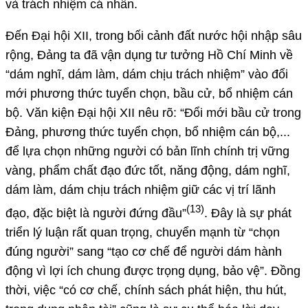
và trách nhiệm cá nhân.
Đến Đại hội XII, trong bối cảnh đất nước hội nhập sâu
rộng, Đảng ta đã vận dụng tư tưởng Hồ Chí Minh về
“dám nghĩ, dám làm, dám chịu trách nhiệm” vào đổi
mới phương thức tuyển chọn, bầu cử, bổ nhiệm cán
bộ. Văn kiện Đại hội XII nêu rõ: “Đổi mới bầu cử trong
Đảng, phương thức tuyển chọn, bổ nhiệm cán bộ,...
để lựa chọn những người có bản lĩnh chính trị vững
vàng, phẩm chất đạo đức tốt, năng động, dám nghĩ,
dám làm, dám chịu trách nhiệm giữ các vị trí lãnh
(13)
đạo, đặc biệt là người đứng đầu”
.
Đây là sự phát
triển lý luận rất quan trọng, chuyển mạnh từ “chọn
đúng người” sang “tạo cơ chế để người dám hành
động vì lợi ích chung được trọng dụng, bảo vệ”. Đồng
thời, việc “có cơ chế, chính sách phát hiện, thu hút,