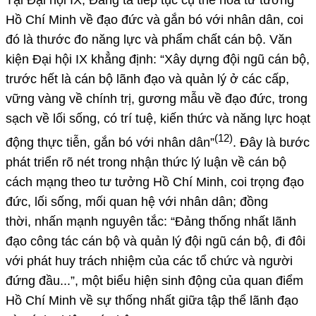
Tại Đại hội IX, Đảng ta tiếp tục cụ thể hóa tư tưởng
Hồ Chí Minh về đạo đức và gắn bó với nhân dân, coi
đó là thước đo năng lực và phẩm chất cán bộ. Văn
kiện Đại hội IX khẳng định: “Xây dựng đội ngũ cán bộ,
trước hết là cán bộ lãnh đạo và quản lý ở các cấp,
vững vàng về chính trị, gương mẫu về đạo đức, trong
sạch về lối sống, có trí tuệ, kiến thức và năng lực hoạt
(12)
động thực tiễn, gắn bó với nhân dân”
.
Đây là bước
phát triển rõ nét trong nhận thức lý luận về cán bộ
cách mạng theo tư tưởng Hồ Chí Minh, coi trọng đạo
đức, lối sống, mối quan hệ với nhân dân; đồng
thời, nhấn mạnh nguyên tắc: “Đảng thống nhất lãnh
đạo công tác cán bộ và quản lý đội ngũ cán bộ, đi đôi
với phát huy trách nhiệm của các tổ chức và người
đứng đầu...”, một biểu hiện sinh động của quan điểm
Hồ Chí Minh về sự thống nhất giữa tập thể lãnh đạo