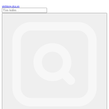
vinhlong.dcs.vn