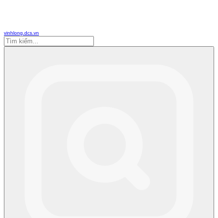
vinhlong.dcs.vn