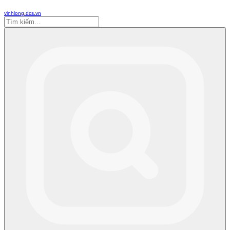
vinhlong.dcs.vn