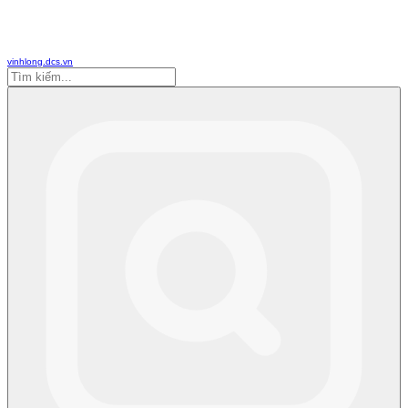
vinhlong.dcs.vn