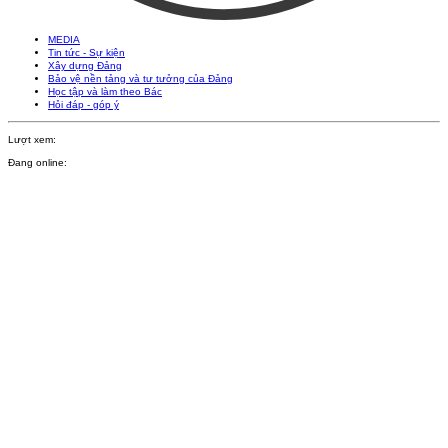
MEDIA
Tin tức - Sự kiện
Xây dựng Đảng
Bảo vệ nền tảng và tư tưởng của Đảng
Học tập và làm theo Bác
Hỏi đáp - góp ý
Lượt xem:
Đang online: