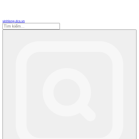
vinhlong.dcs.vn