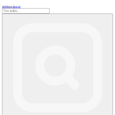
vinhlong.dcs.vn