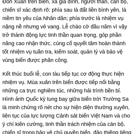
Đón Xuân trên biển, xa gia đình, người thân, cán bộ,
chiến sĩ xác định rõ: phía sau là đất liền bình yên, là
niềm tin yêu của Nhân dân; phía trước là nhiệm vụ
nặng nề nhưng vẻ vang. Lễ chào cờ đầu năm vì vậy
trở thành động lực tinh thần quan trọng, góp phần
nâng cao nhận thức, củng cố quyết tâm hoàn thành
tốt nhiệm vụ tuần tra, kiểm soát, quản lý và bảo vệ
vùng biển được phân công.
Kết thúc buổi lễ, con tàu tiếp tục cơ động thực hiện
nhiệm vụ. Mùa xuân trên biển được tiếp nối bằng
những ca trực nghiêm túc, những hải trình bền bỉ.
Hình ảnh Quốc kỳ tung bay giữa biển trời Trường Sa
là minh chứng rõ nét cho sự hiện diện thường xuyên,
liên tục của lực lượng Cảnh sát biển Việt Nam và cho
ý chí kiên cường, tinh thần trách nhiệm của cán bộ,
chiến sĩ trong bảo vệ chủ quyền biển, đảo thiêng liêng