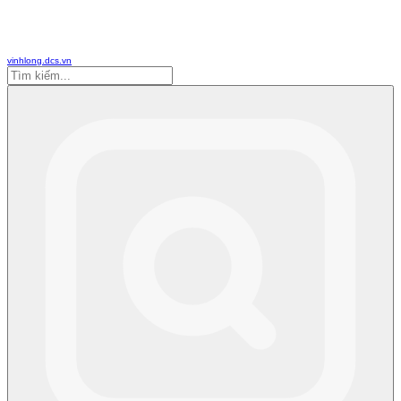
vinhlong.dcs.vn