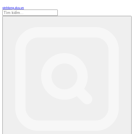
vinhlong.dcs.vn