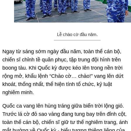
Lễ chào cờ đầu năm.
Ngay từ sáng sớm ngày đầu năm, toàn thể cán bộ,
chiến sĩ chỉnh tề quân phục, tập trung đội hình trên
boong tàu. Khi Quốc kỳ được kéo lên trong nền trời
rộng mở, khẩu lệnh “Chào cờ… chào!” vang lên dứt
khoát, thống nhất, thể hiện tính tổ chức, kỷ luật
nghiêm minh.
Quốc ca vang lên hùng tráng giữa biển trời lộng gió.
Trước lá cờ đỏ sao vàng đang tung bay trên đỉnh cột,
toàn thể cán bộ, chiến sĩ giữ tư thế nghiêm trang, ánh
mắt hướng về Quốc kỳ - biểu tượng thiêng liêng của