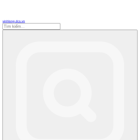
vinhlong.dcs.vn