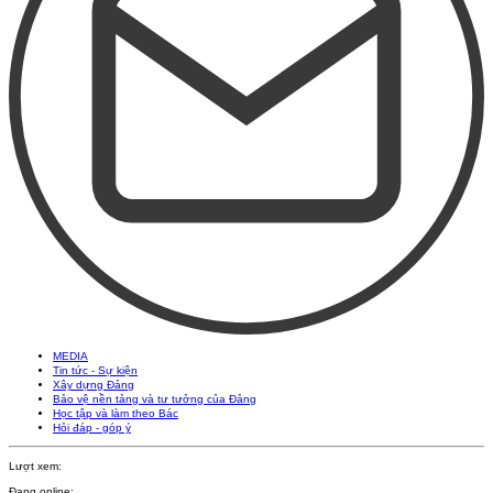
MEDIA
Tin tức - Sự kiện
Xây dựng Đảng
Bảo vệ nền tảng và tư tưởng của Đảng
Học tập và làm theo Bác
Hỏi đáp - góp ý
Lượt xem:
Đang online: