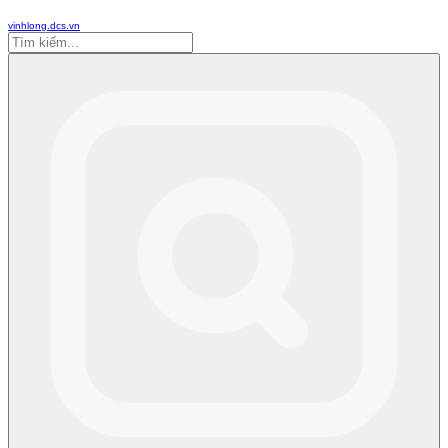
vinhlong.dcs.vn