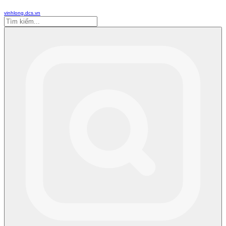
vinhlong.dcs.vn