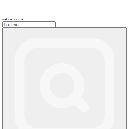
vinhlong.dcs.vn