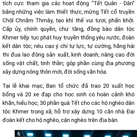
tích cực tham gia các hoạt động “Tết Quân - Dân”
bằng những việc làm thiết thực, mừng Tết cổ truyền
Chôl Chnăm Thmây, tạo khí thế vui tươi, phấn khởi.
Cấp ủy, chính quyền, chư tăng, đồng bào dân tộc
Khmer tiếp tục phát huy truyền thống yêu nước, đoàn
kết dân tộc; nêu cao ý chí tự lực, tự cường, hăng hái
thi đua lao động sản xuất, kinh doanh, nâng cao đời
sống vật chất, tinh thần; góp phần cùng địa phương
xây dựng nông thôn mới, đời sống văn hóa.
Tại lễ khai mạc, Ban tổ chức đã trao 20 suất học
bổng và 20 xe đạp cho học sinh có hoàn cảnh khó
khăn, hiếu học; 30 phần quà Tết cho các hộ nghèo dân
tộc Khmer trong xã; hỗ trợ xây dựng 10 căn nhà Đại
đoàn kết cho hộ nghèo, cận nghèo trên địa bàn.