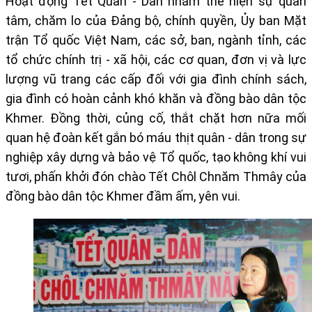
Hoạt động Tết Quân - Dân nhằm thể hiện sự quan
tâm, chăm lo của Đảng bộ, chính quyền, Ủy ban Mặt
trận Tổ quốc Việt Nam, các sở, ban, ngành tỉnh, các
tổ chức chính trị - xã hội, các cơ quan, đơn vị và lực
lượng vũ trang các cấp đối với gia đình chính sách,
gia đình có hoàn cảnh khó khăn và đồng bào dân tộc
Khmer. Đồng thời, củng cố, thắt chặt hơn nữa mối
quan hệ đoàn kết gắn bó máu thịt quân - dân trong sự
nghiệp xây dựng và bảo vệ Tổ quốc, tạo không khí vui
tươi, phấn khởi đón chào Tết Chôl Chnăm Thmây của
đồng bào dân tộc Khmer đầm ấm, yên vui.