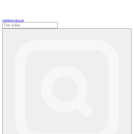
vinhlong.dcs.vn