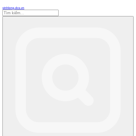
vinhlong.dcs.vn