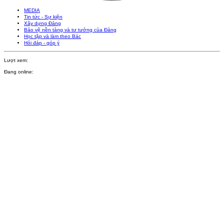
MEDIA
Tin tức - Sự kiện
Xây dựng Đảng
Bảo vệ nền tảng và tư tưởng của Đảng
Học tập và làm theo Bác
Hỏi đáp - góp ý
Lượt xem:
Đang online: