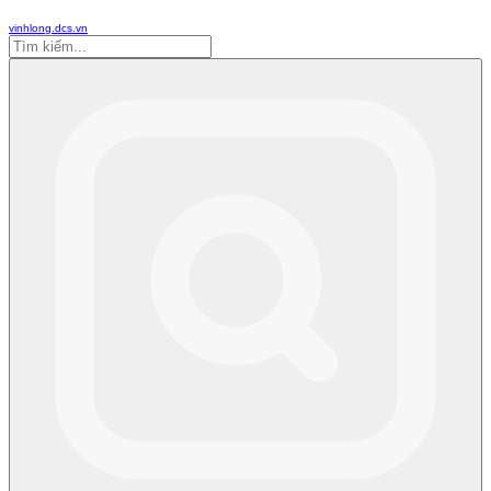
vinhlong.dcs.vn