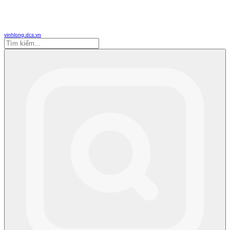
vinhlong.dcs.vn