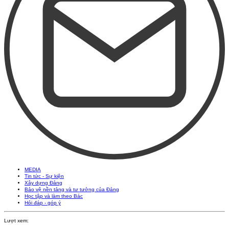
MEDIA
Tin tức - Sự kiện
Xây dựng Đảng
Bảo vệ nền tảng và tư tưởng của Đảng
Học tập và làm theo Bác
Hỏi đáp - góp ý
Lượt xem: