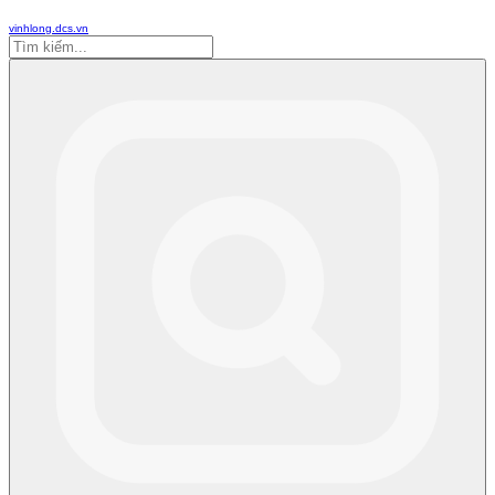
vinhlong.dcs.vn