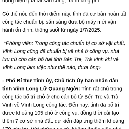
dụng hiệu quả tài sản công, tránh lãng phí.
Có thể nói, đến thời điểm này, tỉnh đã cơ bản hoàn tất
công tác chuẩn bị, sẵn sàng đưa bộ máy mới vận
hành ổn định, thông suốt từ ngày 1/7/2025.
*Phóng viên: Trong công tác chuẩn bị cơ sở vật chất,
Vĩnh Long cũng đã chuẩn bị về nhà ở công vụ, nhà
lưu trú cho cán bộ hai tỉnh Bến Tre, Trà Vinh khi về
Vĩnh Long làm việc như thế nào, thưa ông?
- Phó Bí thư Tỉnh ủy, Chủ tịch Ủy ban nhân dân
tỉnh Vĩnh Long Lữ Quang Ngời:
Tỉnh rất chú trọng
công tác bố trí chỗ ở cho cán bộ từ Bến Tre và Trà
Vinh về Vĩnh Long công tác. Đến nay, tỉnh đã bố trí
được khoảng 105 chỗ ở công vụ, đồng thời cải tạo
thêm 7 cơ sở nhà đất, dự kiến đáp ứng thêm khoảng
170 cán bộ. Với những người không thuộc diện nhà