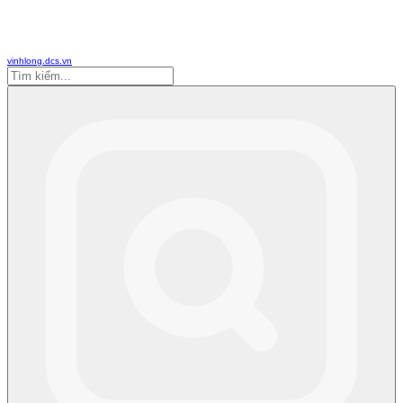
vinhlong.dcs.vn