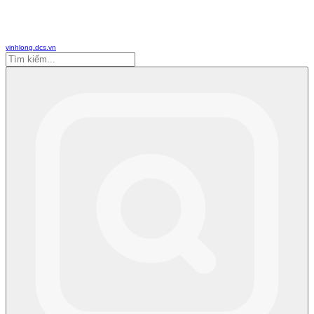
vinhlong.dcs.vn