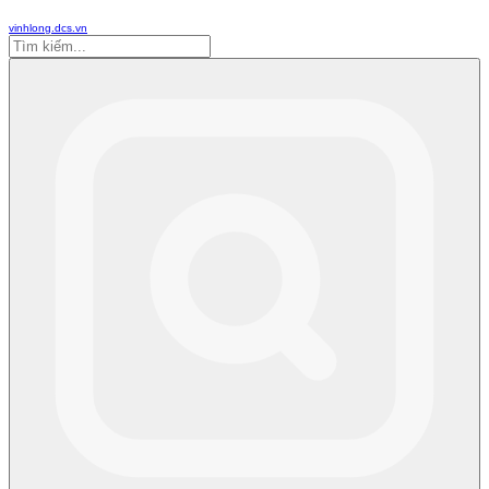
vinhlong.dcs.vn