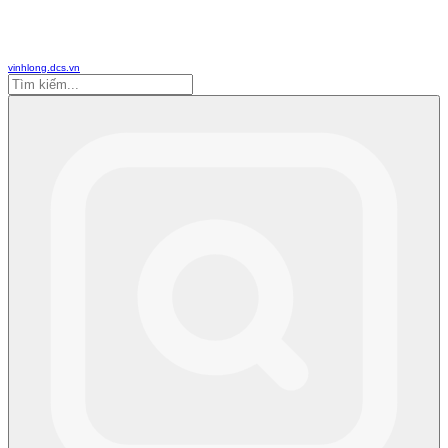
vinhlong.dcs.vn