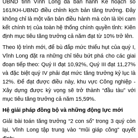
UBND tỉnh Vĩnh Long đã ban hành Kế hoạch số
161/KH-UBND điều chỉnh kịch bản tăng trưởng. Đây
không chỉ là một văn bản điều hành mà còn là lời cam
kết chính trị của toàn hệ thống chính quyền tỉnh: Kiên
định mục tiêu tăng trưởng cả năm đạt từ 10% trở lên.
Theo lộ trình mới, để bù đắp mức thiếu hụt của quý I,
Vĩnh Long đặt ra những chỉ tiêu bứt phá cho các giai
đoạn tiếp theo: Quý II đạt 10,92%, Quý III đạt 11,27%
và đặc biệt quý IV phải đạt mức tăng trưởng kỷ lục là
12%. Để đạt được điều này, khu vực Công nghiệp -
Xây dựng được kỳ vọng sẽ trở thành “đầu tàu” với
mục tiêu tăng trưởng cả năm 15,59%.
Hệ giải pháp đồng bộ và những động lực mới
Giải bài toán tăng trưởng “2 con số” trong 3 quý còn
lại, Vĩnh Long tập trung vào “mũi giáp công” quyết