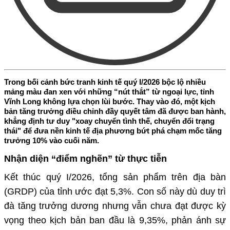
Trong bối cảnh bức tranh kinh tế quý I/2026 bộc lộ nhiều
mảng màu đan xen với những “nút thắt” từ ngoại lực, tỉnh
Vĩnh Long không lựa chọn lùi bước. Thay vào đó, một kịch
bản tăng trưởng điều chỉnh đầy quyết tâm đã được ban hành,
khẳng định tư duy "xoay chuyển tình thế, chuyển đổi trạng
thái" để đưa nền kinh tế địa phương bứt phá chạm mốc tăng
trưởng 10% vào cuối năm.
Nhận diện “điểm nghẽn” từ thực tiễn
Kết thúc quý I/2026, tổng sản phẩm trên địa bàn
(GRDP) của tỉnh ước đạt 5,3%. Con số này dù duy trì
đà tăng trưởng dương nhưng vẫn chưa đạt được kỳ
vọng theo kịch bản ban đầu là 9,35%, phản ánh sự