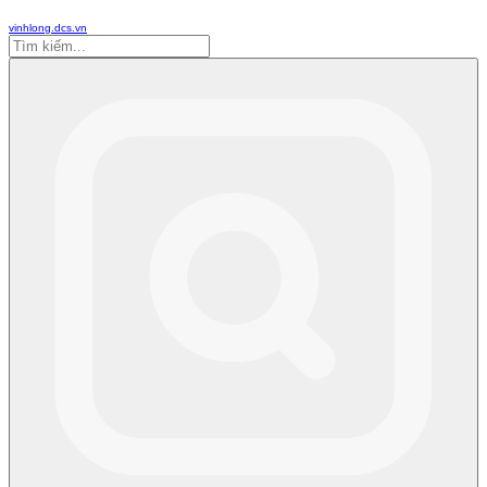
vinhlong.dcs.vn