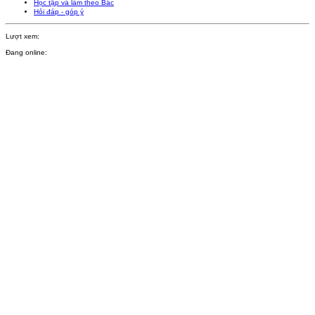
Học tập và làm theo Bác
Hỏi đáp - góp ý
Lượt xem:
Đang online: