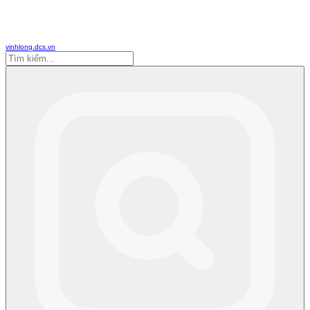
vinhlong.dcs.vn