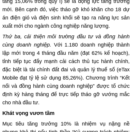
tăng 15,06% trong quý I) sẽ là động lực tăng trưởng
mới. Bên cạnh đó, việc tháo gỡ khó khăn cho 18 dự
án điện gió và điện sinh khối sẽ tạo ra năng lực sản
xuất mới cho ngành công nghiệp năng lượng.
Thứ ba, cải thiện môi trường đầu tư và đồng hành
cùng doanh nghiệp.
Với 1.180 doanh nghiệp thành
lập mới trong 4 tháng đầu năm (đạt 62% kế hoạch),
tỉnh tiếp tục đẩy mạnh cải cách thủ tục hành chính,
đặc biệt là tài chính đất đai và quản lý thuế số (eTax
Mobile đạt tỷ lệ sử dụng 85,26%). Chương trình “Kết
nối và đồng hành cùng doanh nghiệp” được tổ chức
định kỳ hàng tháng để trực tiếp tháo gỡ vướng mắc
cho nhà đầu tư.
Khát vọng vươn tầm
Mục tiêu tăng trưởng 10% là nhiệm vụ nặng nề
nhưng khả thi nếu tinh thần “Kỷ cương trách nhiệm;