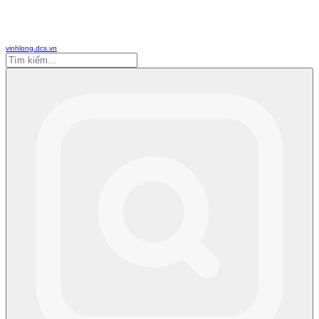
vinhlong.dcs.vn