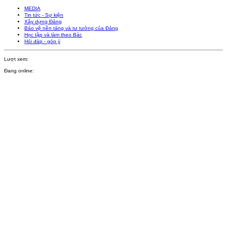
MEDIA
Tin tức - Sự kiện
Xây dựng Đảng
Bảo vệ nền tảng và tư tưởng của Đảng
Học tập và làm theo Bác
Hỏi đáp - góp ý
Lượt xem:
Đang online: