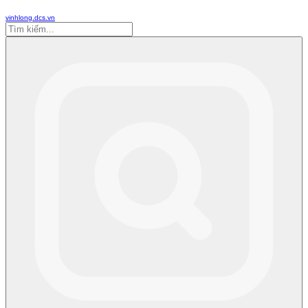
vinhlong.dcs.vn