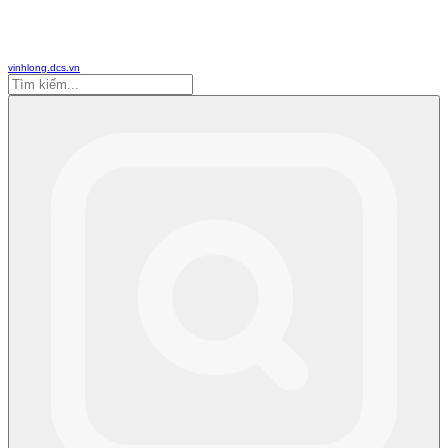
vinhlong.dcs.vn