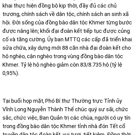
khai thực hiện đồng bộ kịp thời, đầy đủ các chủ
trương, chính sách về dân tộc, chính sách an sinh xã
hội. Đời sống của đồng bào dân tộc Khmer từng bước
được nâng lên; khối đại đoàn kết tiếp tục được củng
cố và tăng cường. Ủy ban MTTQ các cấp đã triển khai
sửa chữa, xây dựng mới 88 căn nhà đại đoàn kết cho
hộ nghèo, cận nghèo trong vùng đồng bào dân tộc
Khmer. Tỷ lệ hộ nghèo giảm còn 83/8.735 hộ (tỷ lệ
0,95%).
Tại buổi họp mặt, Phó Bí thư Thường trực Tỉnh ủy
Vĩnh Long Nguyễn Thành Thế chúc quý sư sãi, chức
sắc, chức việc, Ban Quản trị các chùa, người có uy tín
trong đồng bào dân tộc Khmer tỉnh nhà đón Tết cổ
truyền dân tộc đoàn kết, vui tươi, tiết kiệm. Đồng thời,