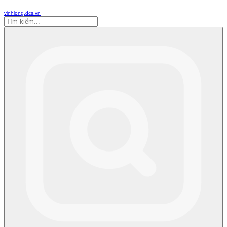
vinhlong.dcs.vn