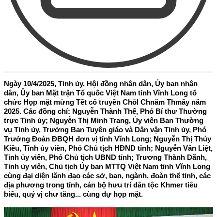
Ngày 10/4/2025, Tỉnh ủy, Hội đồng nhân dân, Ủy ban nhân
dân, Ủy ban Mặt trận Tổ quốc Việt Nam tỉnh Vĩnh Long tổ
chức Họp mặt mừng Tết cổ truyền Chôl Chnăm Thmây năm
2025. Các đồng chí: Nguyễn Thành Thế, Phó Bí thư Thường
trực Tỉnh ủy; Nguyễn Thị Minh Trang, Ủy viên Ban Thường
vụ Tỉnh ủy, Trưởng Ban Tuyên giáo và Dân vận Tỉnh ủy, Phó
Trưởng Đoàn ĐBQH đơn vị tỉnh Vĩnh Long; Nguyễn Thị Thúy
Kiều, Tỉnh ủy viên, Phó Chủ tịch HĐND tỉnh; Nguyễn Văn Liệt,
Tỉnh ủy viên, Phó Chủ tịch UBND tỉnh; Trương Thành Dãnh,
Tỉnh ủy viên, Chủ tịch Ủy ban MTTQ Việt Nam tỉnh Vĩnh Long
cùng đại diện lãnh đạo các sở, ban, ngành, đoàn thể tỉnh, các
địa phương trong tỉnh, cán bộ hưu trí dân tộc Khmer tiêu
biểu, quý vị chư tăng... cùng dự họp mặt.