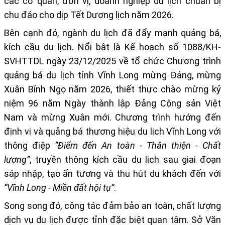
các cơ quan, đơn vị, doanh nghiệp du lịch chuẩn bị
chu đáo cho dịp Tết Dương lịch năm 2026.
Bên cạnh đó, ngành du lịch đã đ
ẩy mạnh quảng bá,
kích cầu du lịch.
Nổi bật là
Kế hoạch số 1088/KH-
SVHTTDL ngày 23/12/2025
về tổ chức Chương trình
quảng bá du lịch tỉnh Vĩnh Long mừng Đảng, mừng
Xuân Bính Ngọ năm 2026, thiết thực chào mừng kỷ
niệm
96 năm Ngày thành lập Đảng Cộng sản Việt
Nam
và mừng Xuân mới. Chương trình hướng đến
định vị và quảng bá thương hiệu du lịch Vĩnh Long với
thông điệp
“Điểm đến An toàn - Thân thiện - Chất
lượng”
, truyền thông kích cầu du lịch sau giai đoạn
sáp nhập, tạo ấn tượng và thu hút du khách đến với
“Vĩnh Long - Miền đất hội tụ”
.
Song song đó, công tác đ
ảm bảo an toàn, chất lượng
dịch vụ du lịch được tỉnh đặc biệt quan tâm.
Sở Văn