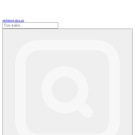
vinhlong.dcs.vn