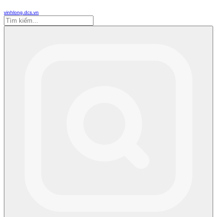
vinhlong.dcs.vn