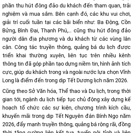
phần thu hút đông đảo du khách đến tham quan, trải
nghiệm và mua sắm. Bên cạnh đó,
các khu vui chơi,
giải trí cuối tuần tại các bãi biển
như: Ba Động, Cồn
Bửng, Bình Đại, Thạnh Phú,… cũng thu hút đông đảo
người dân địa phương và du khách từ các vùng lân
cận. Công tác
truyền thông, quảng bá du lịch
được
triển khai thường xuyên, liên tục trên nhiều kênh
thông tin đã góp phần tạo dựng niềm tin, hình ảnh tích
cực, giúp du khách trong và ngoài nước lựa chọn Vĩnh
Long là điểm đến trong dịp Tết Dương lịch năm 2026.
Cũng theo Sở Văn hóa, Thể thao và Du lịch, trong thời
gian tới, ngành du lịch tiếp tục
chủ động xây dựng kế
hoạch tổ chức các sự kiện, chương trình kích cầu,
khuyến mãi
trong dịp
Tết Nguyên đán Bính Ngọ năm
2026
, đẩy mạnh truyền thông, quảng bá rộng rãi, đồng
thời tăng cường liên kết tua, tuyến nội tỉnh và liên