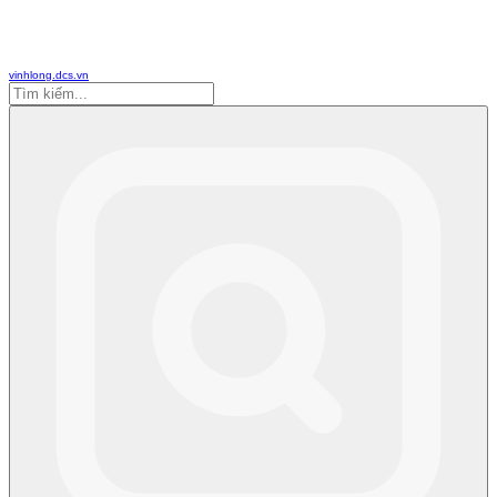
vinhlong.dcs.vn