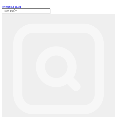
vinhlong.dcs.vn