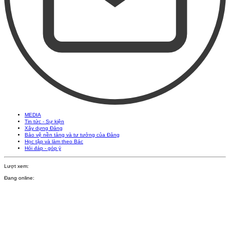
MEDIA
Tin tức - Sự kiện
Xây dựng Đảng
Bảo vệ nền tảng và tư tưởng của Đảng
Học tập và làm theo Bác
Hỏi đáp - góp ý
Lượt xem:
Đang online: