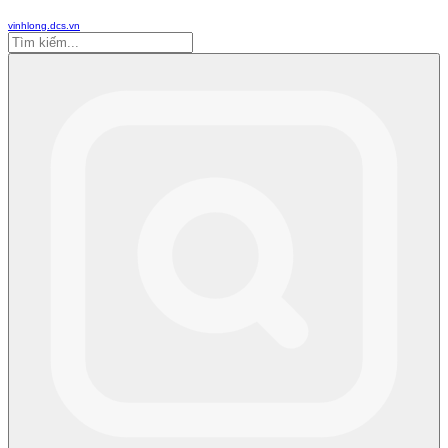
vinhlong.dcs.vn