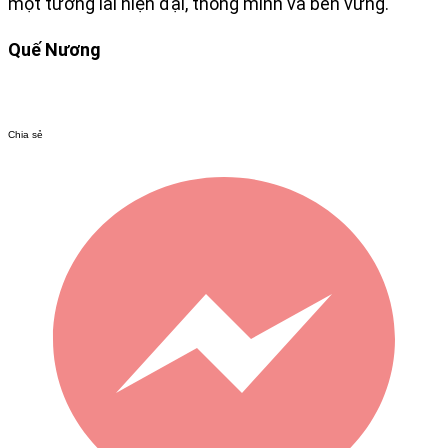
một tương lai hiện đại, thông minh và bền vững.
Quế Nương​
Chia sẻ