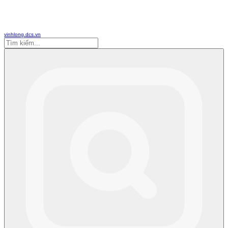
vinhlong.dcs.vn