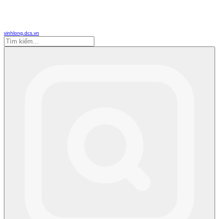
vinhlong.dcs.vn