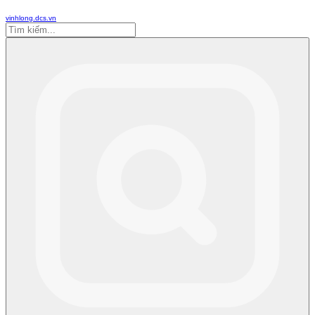
vinhlong.dcs.vn