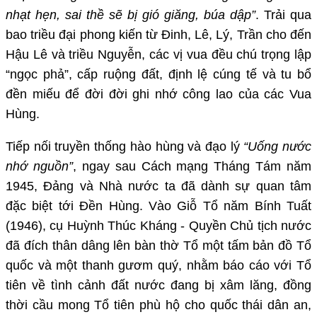
nhạt hẹn, sai thề sẽ bị gió giăng, búa dập”
. Trải qua
bao triều đại phong kiến từ Đinh, Lê, Lý, Trần cho đến
Hậu Lê và triều Nguyễn, các vị vua đều chú trọng lập
“ngọc phả”, cấp ruộng đất, định lệ cúng tế và tu bổ
đền miếu để đời đời ghi nhớ công lao của các Vua
Hùng.
Tiếp nối truyền thống hào hùng và đạo lý
“Uống nước
nhớ nguồn”
, ngay sau Cách mạng Tháng Tám năm
1945, Đảng và Nhà nước ta đã dành sự quan tâm
đặc biệt tới Đền Hùng. Vào Giỗ Tổ năm Bính Tuất
(1946), cụ Huỳnh Thúc Kháng - Quyền Chủ tịch nước
đã đích thân dâng lên bàn thờ Tổ một tấm bản đồ Tổ
quốc và một thanh gươm quý, nhằm báo cáo với Tổ
tiên về tình cảnh đất nước đang bị xâm lăng, đồng
thời cầu mong Tổ tiên phù hộ cho quốc thái dân an,