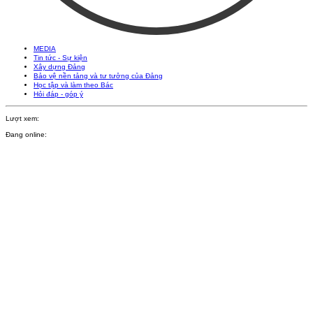
MEDIA
Tin tức - Sự kiện
Xây dựng Đảng
Bảo vệ nền tảng và tư tưởng của Đảng
Học tập và làm theo Bác
Hỏi đáp - góp ý
Lượt xem:
Đang online: