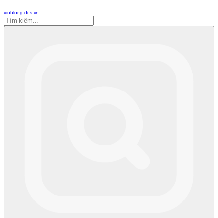
vinhlong.dcs.vn