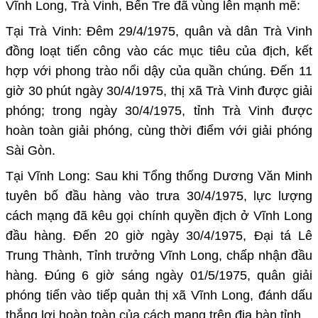
Vĩnh Long, Trà Vinh, Bến Tre đã vùng lên mạnh mẽ:
Tại Trà Vinh: Đêm 29/4/1975, quân và dân Trà Vinh
đồng loạt tiến công vào các mục tiêu của địch, kết
hợp với phong trào nổi dậy của quần chúng. Đến
11
giờ 30 phút ngày 30/4/1975
,
thị xã Trà Vinh được giải
phóng
; trong ngày
30/4/1975
,
tỉnh Trà Vinh được
hoàn toàn giải phóng
, cùng thời điểm với
giải phóng
Sài Gòn
.
Tại Vĩnh Long: Sau khi Tổng thống Dương Văn Minh
tuyên bố đầu hàng vào trưa
30/4/1975
, lực lượng
cách mạng đã kêu gọi chính quyền địch ở Vĩnh Long
đầu hàng. Đến
2
0 giờ ngày 30/4/1975
,
Đại tá Lê
Trung Thành, Tỉnh trưởng Vĩnh Long, chấp nhận đầu
hàng
. Đúng
6 giờ sáng ngày 01/5/1975
, quân giải
phóng tiến vào
tiếp quản thị xã Vĩnh Long
, đánh dấu
thắng lợi hoàn toàn của cách mạng trên địa bàn tỉnh.