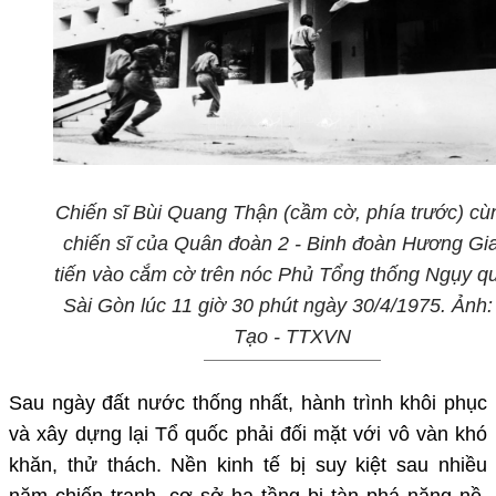
Chiến sĩ Bùi Quang Thận (cầm cờ, phía trước) cù
chiến sĩ của Quân đoàn 2 - Binh đoàn Hương Gi
tiến vào cắm cờ trên nóc Phủ Tổng thống Ngụy q
Sài Gòn lúc 11 giờ 30 phút ngày 30/4/1975. Ảnh:
Tạo - TTXVN
Sau ngày đất nước thống nhất, hành trình khôi phục
và xây dựng lại Tổ quốc phải đối mặt với vô vàn khó
khăn, thử thách. Nền kinh tế bị suy kiệt sau nhiều
năm chiến tranh, cơ sở hạ tầng bị tàn phá nặng nề,