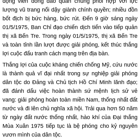
động viên đông đảo quần chúng phối hợp với lực
lượng vũ trang nổi dậy giành chính quyền; nhiều đồn
bốt địch bị bức hàng, bức rút. Đến
9 giờ sáng ngày
01/5/1975
,
Ban Chỉ đạo chiến dịch tiến vào tiếp quản
thị xã Bến Tre
. Trong ngày
01/5/1975
,
thị xã Bến Tre
và toàn tỉnh lần lượt được giải phóng
, kết thúc thắng
lợi cuộc đấu tranh cách mạng trên địa bàn.
Thắng lợi của cuộc kháng chiến chống Mỹ, cứu nước
là thành quả vĩ đại nhất trong sự nghiệp giải phóng
dân tộc do Đảng và Chủ tịch Hồ Chí Minh lãnh đạo;
đã đánh dấu việc hoàn thành sứ mệnh lịch sử vẻ
vang: giải phóng hoàn toàn miền Nam, thống nhất đất
nước và đi lên chủ nghĩa xã hội. Trải qua hơn 50 năm
từ ngày đất nước thống nhất, hào khí của Đại thắng
Mùa Xuân 1975 tiếp tục là bệ phóng cho kỷ nguyên
vươn mình của dân tộc.