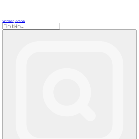
vinhlong.dcs.vn