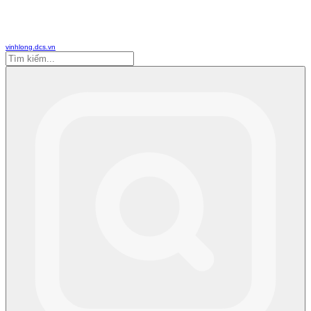
vinhlong.dcs.vn