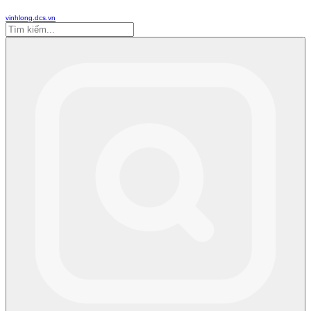
vinhlong.dcs.vn