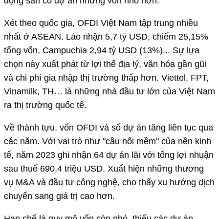
động sản có dự án nhưng vốn nhỏ hơn.
Xét theo quốc gia, OFDI Việt Nam tập trung nhiều
nhất ở ASEAN. Lào nhận 5,7 tỷ USD, chiếm 25,15%
tổng vốn, Campuchia 2,94 tỷ USD (13%)... Sự lựa
chọn này xuất phát từ lợi thế địa lý, văn hóa gần gũi
và chi phí gia nhập thị trường thấp hơn. Viettel, FPT,
Vinamilk, TH… là những nhà đầu tư lớn của Việt Nam
ra thị trường quốc tế.
Về thành tựu, vốn OFDI và số dự án tăng liên tục qua
các năm. Với vai trò như "cầu nối mềm" của nền kinh
tế, năm 2023 ghi nhận 64 dự án lãi với tổng lợi nhuận
sau thuế 690,4 triệu USD. Xuất hiện những thương
vụ M&A và đầu tư công nghệ, cho thấy xu hướng dịch
chuyển sang giá trị cao hơn.
Hạn chế là quy mô vốn còn nhỏ, thiếu các dự án