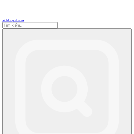
vinhlong.dcs.vn