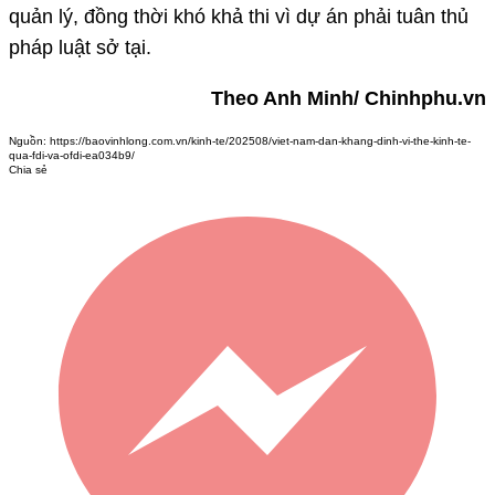
quản lý, đồng thời khó khả thi vì dự án phải tuân thủ
pháp luật sở tại.
Theo Anh Minh/ Chinhphu.vn
Nguồn:
https://baovinhlong.com.vn/kinh-te/202508/viet-nam-dan-khang-dinh-vi-the-kinh-te-
qua-fdi-va-ofdi-ea034b9/
Chia sẻ