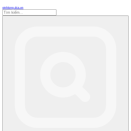
vinhlong.dcs.vn