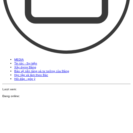
MEDIA
Tin tức - Sự kiện
Xây dựng Đảng
Bảo vệ nền tảng và tư tưởng của Đảng
Học tập và làm theo Bác
Hỏi đáp - góp ý
Lượt xem:
Đang online: