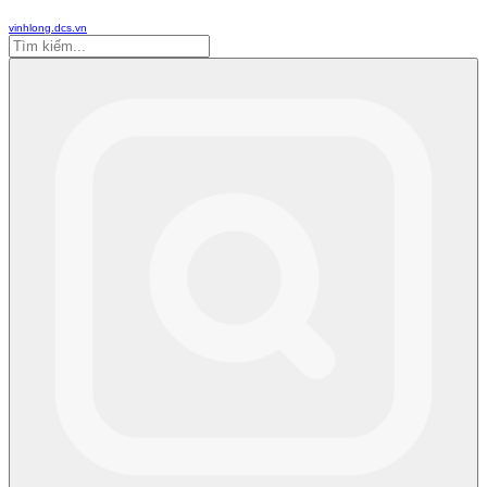
vinhlong.dcs.vn