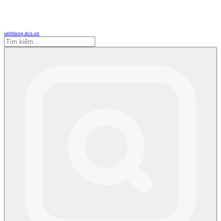
vinhlong.dcs.vn