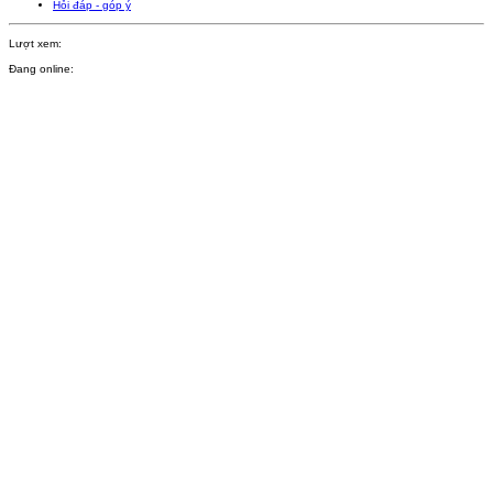
Hỏi đáp - góp ý
Lượt xem:
Đang online: