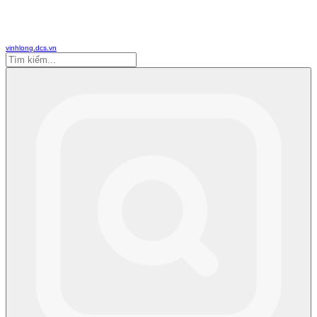
vinhlong.dcs.vn