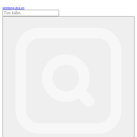
vinhlong.dcs.vn