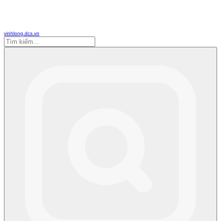
vinhlong.dcs.vn