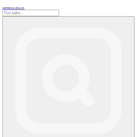
vinhlong.dcs.vn