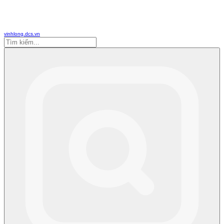
vinhlong.dcs.vn