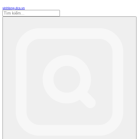
vinhlong.dcs.vn