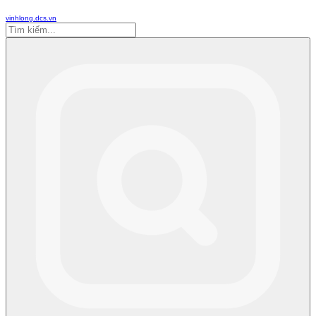
vinhlong.dcs.vn