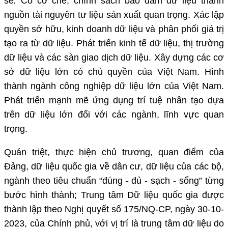
sẻ
.
Có cơ chế, chính sách bảo đảm dữ liệu thành
nguồn tài nguyên tư liệu sản xuất quan trọng. Xác lập
quyền sở hữu, kinh doanh dữ liệu và phân phối giá trị
tạo ra từ dữ liệu. Phát triển kinh tế dữ liệu, thị trường
dữ liệu và các sàn giao dịch dữ liệu. Xây dựng các cơ
sở dữ liệu lớn có chủ quyền của Việt Nam. Hình
thành ngành công nghiệp dữ liệu lớn của Việt Nam.
Phát triển mạnh mẽ ứng dụng trí tuệ nhân tạo dựa
trên dữ liệu lớn đối với các ngành, lĩnh vực quan
trọng.
Quán triệt, thực hiện chủ trương, quan điểm của
Đảng, dữ liệu quốc gia về dân cư, dữ liệu của các bộ,
ngành theo tiêu chuẩn “đúng - đủ - sạch - sống” từng
bước hình thành; Trung tâm Dữ liệu quốc gia được
thành lập theo Nghị quyết số 175/NQ-CP, ngày 30-10-
2023, của Chính phủ, với vị trí là trung tâm dữ liệu do