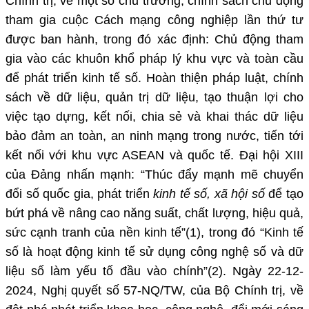
Chính trị, về một số chủ trương, chính sách chủ động
tham gia cuộc Cách mạng công nghiệp lần thứ tư
được ban hành, trong đó xác định: Chủ động tham
gia vào các khuôn khổ pháp lý khu vực và toàn cầu
để phát triển kinh tế số. Hoàn thiện pháp luật, chính
sách về dữ liệu, quản trị dữ liệu, tạo thuận lợi cho
việc tạo dựng, kết nối, chia sẻ và khai thác dữ liệu
bảo đảm an toàn, an ninh mạng trong nước, tiến tới
kết nối với khu vực ASEAN và quốc tế. Đại hội XIII
của Đảng nhấn mạnh: “Thúc đẩy mạnh mẽ chuyển
đổi số quốc gia, phát triển
kinh tế số, xã hội
số
để tạo
bứt phá về nâng cao năng suất, chất lượng, hiệu quả,
sức cạnh tranh của nền kinh tế”(1), trong đó “Kinh tế
số là hoạt động kinh tế sử dụng công nghệ số và dữ
liệu số làm yếu tố đầu vào chính”(2). Ngày 22-12-
2024, Nghị quyết số 57-NQ/TW, của Bộ Chính trị, về