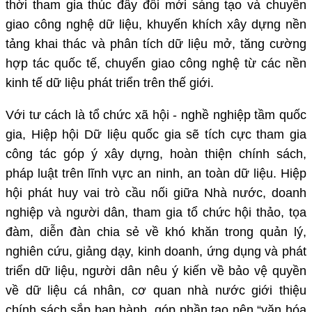
thời tham gia thúc đẩy đổi mới sáng tạo và chuyển
giao công nghệ dữ liệu, khuyến khích xây dựng nền
tảng khai thác và phân tích dữ liệu mở, tăng cường
hợp tác quốc tế, chuyển giao công nghệ từ các nền
kinh tế dữ liệu phát triển trên thế giới.
Với tư cách là tổ chức xã hội - nghề nghiệp tầm quốc
gia, Hiệp hội Dữ liệu quốc gia sẽ tích cực tham gia
công tác góp ý xây dựng, hoàn thiện chính sách,
pháp luật trên lĩnh vực an ninh, an toàn dữ liệu. Hiệp
hội phát huy vai trò cầu nối giữa Nhà nước, doanh
nghiệp và người dân, tham gia tổ chức hội thảo, tọa
đàm, diễn đàn chia sẻ về khó khăn trong quản lý,
nghiên cứu, giảng dạy, kinh doanh, ứng dụng và phát
triển dữ liệu, người dân nêu ý kiến về bảo vệ quyền
về dữ liệu cá nhân, cơ quan nhà nước giới thiệu
chính sách sắp ban hành, góp phần tạo nên “văn hóa