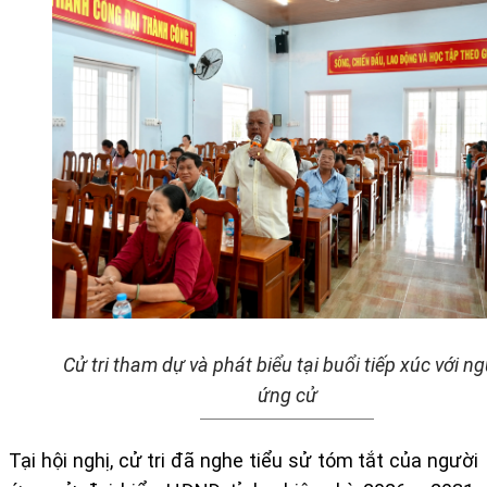
Cử tri
tham d
ự
v
à
ph
á
t bi
ể
u t
ạ
i bu
ổ
i ti
ế
p x
ú
c v
ớ
i ng
ứ
ng c
ử
Tại hội nghị, cử tri đã nghe tiểu sử tóm tắt của người