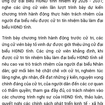
ứng cử đại biểu HĐND tỉnh nhiệm kỳ 2026 - 2031;
nghe các ứng cử viên lần lượt trình bày dự kiến
chương trình hành động thực hiện trách nhiệm của
người đại biểu nếu được cử tri tín nhiệm bầu làm đại
biểu HĐND tỉnh.
Trình bày chương trình hành động trước cử tri, các
ứng cử viên bày tỏ vinh dự được giới thiệu ứng cử đại
biểu HĐND tỉn
h. Các ứng cử viên khẳng định, khi
được cử tri tín nhiệm bầu làm đại biểu HĐND tỉnh
sẽ
nêu cao vai trò
trách nhiệm của người đại biểu
N
hân
dân;
giữ mối liên hệ chặt chẽ với cử tri, nghiêm túc
lắng nghe, ghi nhận, đề đạt những ý kiến, nguyện vọng
chính đáng của cử tri, của người dân đến các cơ quan
có thẩm quyền; tham gia đầy đủ, có trách nhiệm vào
các chương trình nghị sự của
HĐND tỉnh
, thảo luận,
quyết nghị các chính sách phát triển kinh tế - xã hội