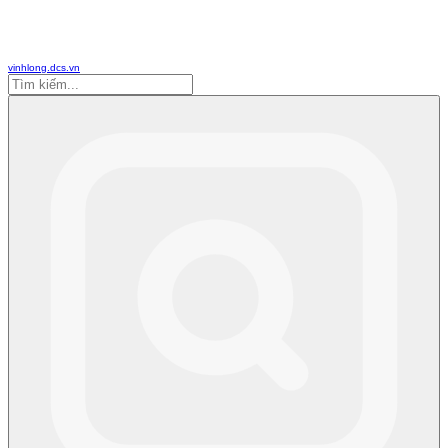
vinhlong.dcs.vn