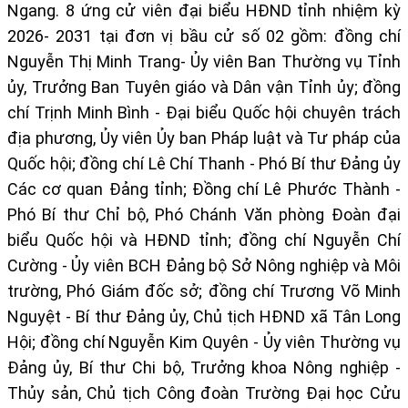
Ngang. 8 ứng cử viên đại biểu HĐND tỉnh nhiệm kỳ
2026-
2031 tại đơn vị bầu cử số 02 gồm: đồng chí
Nguyễn Thị Minh Trang- Ủy viên Ban Thường vụ Tỉnh
ủy, Trưởng Ban Tuyên giáo và Dân vận Tỉnh ủy; đồng
chí Trịnh Minh Bình - Đại biểu Quốc hội chuyên trách
địa phương
,
Ủy viên Ủy ban Pháp luật và Tư pháp của
Quốc hội; đồng chí Lê Chí Thanh - Phó Bí thư Đảng ủy
Các cơ quan Đảng tỉnh; Đồng chí Lê Phước Thành -
Phó Bí thư Chỉ bộ, Phó Chánh Văn phòng Đoàn đại
biểu Quốc hội và HĐND tỉnh;
đ
ồng chí Nguyễn Chí
Cường - Ủy viên BCH Đảng bộ Sở Nông nghiệp và Môi
trường, Phó Giám đốc
s
ở;
đ
ồng chí Trương Võ Minh
Nguyệt - Bí thư Đảng ủy, Chủ tịch HĐND xã Tân Long
Hội;
đ
ồng chí Nguyễn Kim Quyên - Ủy viên Thường vụ
Đảng ủy, Bí thư Chi bộ, Trưởng khoa Nông nghiệp -
Thủy sản, Chủ tịch Công đoàn Trường Đại học Cửu