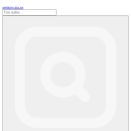
vinhlong.dcs.vn