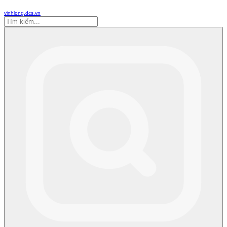
vinhlong.dcs.vn