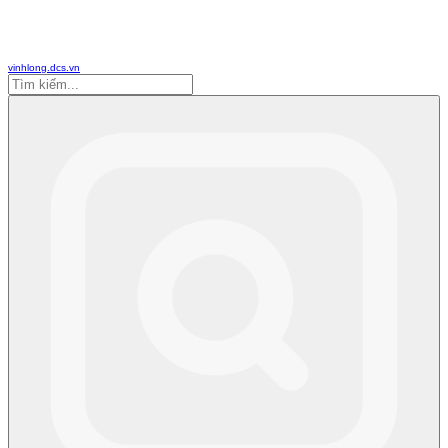
vinhlong.dcs.vn