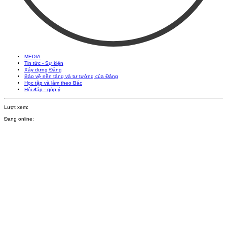
MEDIA
Tin tức - Sự kiện
Xây dựng Đảng
Bảo vệ nền tảng và tư tưởng của Đảng
Học tập và làm theo Bác
Hỏi đáp - góp ý
Lượt xem:
Đang online: