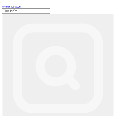
vinhlong.dcs.vn