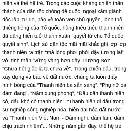
niên và thế hệ trẻ. Trong các cuộc kháng chiến thần
thánh của dân tộc chống đế quốc, ngoại xâm giành
độc lập, tự do, bảo vệ toàn vẹn chủ quyền, lãnh thổ
thiêng liêng của Tổ quốc, hàng triệu triệu thanh niên
đã dâng hiến tuổi thanh xuân “quyết tử cho Tổ quốc
quyết sinh”. Lịch sử dân tộc mãi mãi khắc ghi lớp lớp
thanh niên ra trận “mà lòng phơi phới dậy tương lai”
với tinh thần “vững vàng hơn dãy Trường Sơn”,
“Chưa hết giặc là ta chưa về”. Trong chiến đấu, trong
xây dựng và bảo vệ đất nước, chúng ta luôn thấy
hình bóng của “Thanh niên ba sẵn sàng”, “Phụ nữ ba
đảm đang”, “Năm xung phong”, “Đâu cần thanh niên
có, đâu khó có thanh niên”, “Thanh niên đi đầu trong
sự nghiệp công nghiệp hóa, hiện đại hóa đất nước”
và “Thanh niên Việt Nam - Dám nghĩ, dám làm, dám
chịu trách nhiệm”... Những năm gần đây, thế hệ trẻ