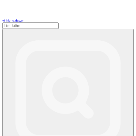
vinhlong.dcs.vn