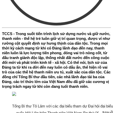
TCCS - Trong suốt tiến trình lịch sử dựng nước và giữ nước,
thanh niên - thế hệ trẻ luôn giữ vị trí quan trọng, được ví như
rường cột quyết định sự hưng thịnh của dân tộc. Trong mọi
thời kỳ cách mạng từ khi có Đảng lãnh đạo đến nay, thanh
niên luôn là lực lượng tiên phong, đóng vai trò nòng cốt, từ
đấu tranh giành độc lập, thống nhất đất nước đến công cuộc
đổi mới và phát triển kinh tế - xã hội. Có thể nói, lịch sử của
Đảng ta từ khi ra đời đến nay luôn có dấu ấn, thể hiện rõ vai
trò của các thế hệ thanh niên ưu tú, xuất sắc của dân tộc. Các
đồng chí Tổng Bí thư đầu tiên, các nhà lãnh đạo tài ba của
Đảng, các trí thức lớn của Việt Nam đều đã giữ các cương vị
trọng trách ngay từ khi còn đang tuổi thanh niên.
Tổng Bí thư Tô Lâm với các đại biểu tham dự Đại hội đại biểu
_Nguồ
quốc Hội Liên hiệp Thanh niên Việt Nam lần thứ IX