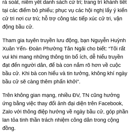
rà soát, niêm yết danh sách cử tri; trang trí khánh tiết
tại các điểm bỏ phiếu; phục vụ các hội nghị lấy ý kiến
cử tri nơi cư trú; hỗ trợ công tác tiếp xúc cử tri, vận
động bầu cử.
Tham gia tuyên truyền lưu động, bạn Nguyễn Huỳnh
Xuân Yến- Đoàn Phường Tân Ngãi cho biết: “Tôi rất
vui khi mang những thông tin bổ ích, dễ hiểu truyền
đạt đến người dân, để bà con nắm rõ hơn về cuộc
bầu cử. Khi bà con hiểu và tin tưởng, không khí ngày
bầu cử sẽ càng thêm phấn khởi”.
Trên không gian mạng, nhiều ĐV, TN cũng hưởng
ứng bằng việc thay đổi ảnh đại diện trên Facebook,
Zalo với thông điệp hướng về ngày bầu cử, góp phần
lan tỏa tinh thần trách nhiệm công dân trong cộng
đồng.