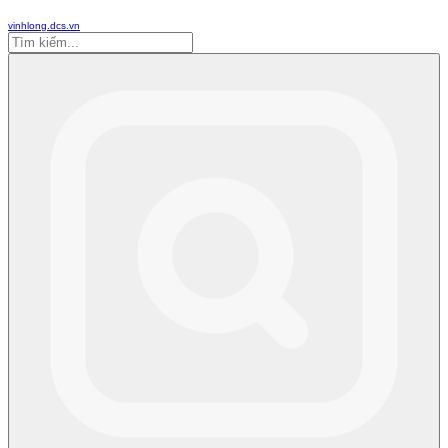
vinhlong.dcs.vn