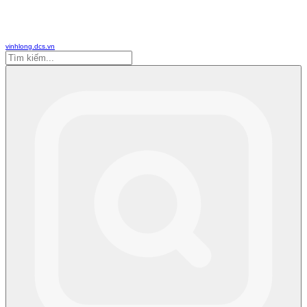
vinhlong.dcs.vn