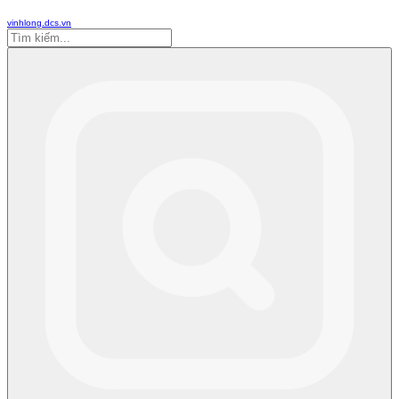
vinhlong.dcs.vn