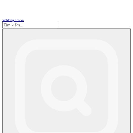
vinhlong.dcs.vn