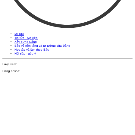
MEDIA
Tin tức - Sự kiện
Xây dựng Đảng
Bảo vệ nền tảng và tư tưởng của Đảng
Học tập và làm theo Bác
Hỏi đáp - góp ý
Lượt xem:
Đang online: