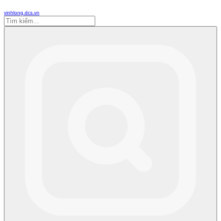
vinhlong.dcs.vn