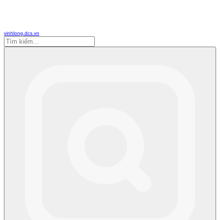
vinhlong.dcs.vn