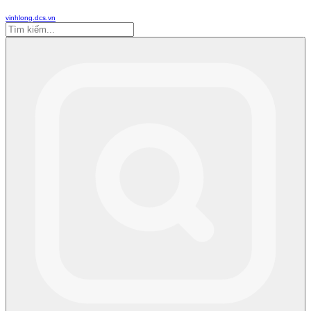
vinhlong.dcs.vn