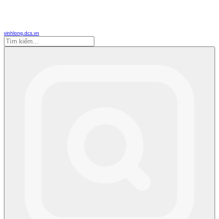
vinhlong.dcs.vn