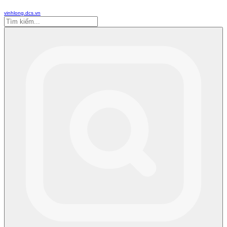
vinhlong.dcs.vn