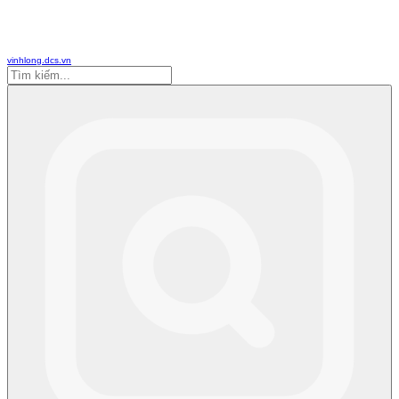
vinhlong.dcs.vn