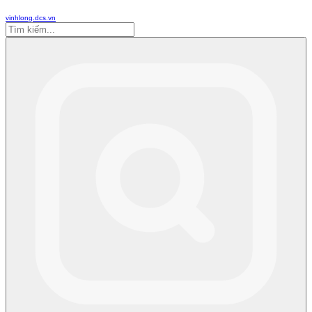
vinhlong.dcs.vn