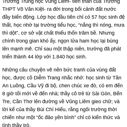
Trường Trung học Vũng Liêm- tiền thân của Trường
THPT Võ Văn Kiệt- ra đời trong bối cảnh đất nước
đầy biến động. Lớp học đầu tiên chỉ có 57 học sinh đệ
thất, học nhờ tại trường tiểu học, “nắng thì nóng, mưa
thì dột”, cơ sở vật chất thiếu thốn trăm bề. Nhưng
chính trong gian khó ấy, ngọn lửa ham học lại bùng
lên mạnh mẽ. Chỉ sau một thập niên, trường đã phát
triển thành 44 lớp với 1.840 học sinh.
Những câu chuyện vẽ nên bức tranh của vùng đất
học, được cô Diễm Trang nhắc nhớ: học sinh từ Tân
An Luông, Cầu Vỹ đi bộ, chen chúc xe đò, có em đến
8 giờ tối mới về đến nhà; thầy cô trẻ từ Sài Gòn, Bến
Tre, Cần Thơ lên đường về Vũng Liêm gieo chữ; và
lời kể của thầy Bùi Chí Hiếu, rằng ngôi trường thời
chiến như một “ốc đảo yên bình” chỉ có kiến thức và
tình thầy trò.