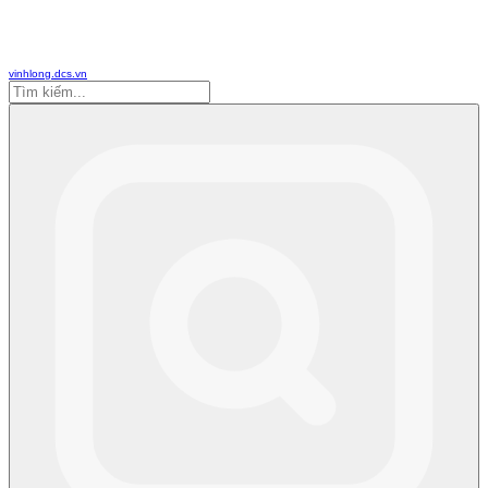
vinhlong.dcs.vn