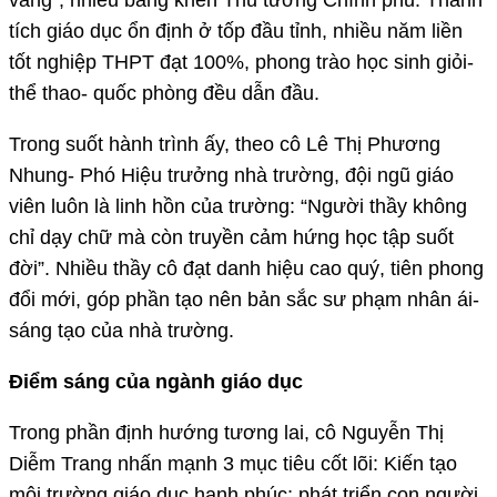
vàng”, nhiều bằng khen Thủ tướng Chính phủ. Thành
tích giáo dục ổn định ở tốp đầu tỉnh, nhiều năm liền
tốt nghiệp THPT đạt 100%, phong trào học sinh giỏi-
thể thao- quốc phòng đều dẫn đầu.
Trong suốt hành trình ấy, theo cô Lê Thị Phương
Nhung- Phó Hiệu trưởng nhà trường, đội ngũ giáo
viên luôn là linh hồn của trường: “Người thầy không
chỉ dạy chữ mà còn truyền cảm hứng học tập suốt
đời”. Nhiều thầy cô đạt danh hiệu cao quý, tiên phong
đổi mới, góp phần tạo nên bản sắc sư phạm nhân ái-
sáng tạo của nhà trường.
Điểm sáng của ngành giáo dục
Trong phần định hướng tương lai, cô Nguyễn Thị
Diễm Trang nhấn mạnh 3 mục tiêu cốt lõi: Kiến tạo
môi trường giáo dục hạnh phúc; phát triển con người