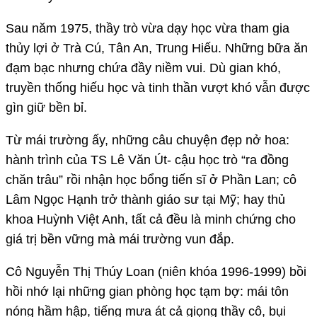
Sau năm 1975, thầy trò vừa dạy học vừa tham gia
thủy lợi ở Trà Cú, Tân An, Trung Hiếu. Những bữa ăn
đạm bạc nhưng chứa đầy niềm vui. Dù gian khó,
truyền thống hiếu học và tinh thần vượt khó vẫn được
gìn giữ bền bỉ.
Từ mái trường ấy, những câu chuyện đẹp nở hoa:
hành trình của TS Lê Văn Út- cậu học trò “ra đồng
chăn trâu” rồi nhận học bổng tiến sĩ ở Phần Lan; cô
Lâm Ngọc Hạnh trở thành giáo sư tại Mỹ; hay thủ
khoa Huỳnh Việt Anh, tất cả đều là minh chứng cho
giá trị bền vững mà mái trường vun đắp.
Cô Nguyễn Thị Thúy Loan (niên khóa 1996-1999) bồi
hồi nhớ lại những gian phòng học tạm bợ: mái tôn
nóng hầm hập, tiếng mưa át cả giọng thầy cô, bụi