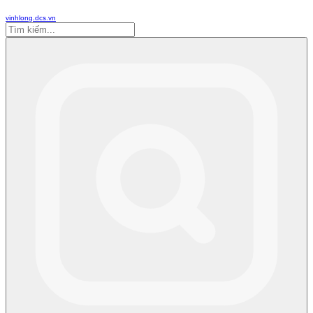
vinhlong.dcs.vn