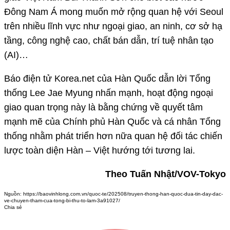
Đông Nam Á mong muốn mở rộng quan hệ với Seoul
trên nhiều lĩnh vực như ngoại giao, an ninh, cơ sở hạ
tầng, công nghệ cao, chất bán dẫn, trí tuệ nhân tạo
(AI)…
Báo điện tử Korea.net của Hàn Quốc dẫn lời Tổng
thống Lee Jae Myung nhấn mạnh, hoạt động ngoại
giao quan trọng này là bằng chứng về quyết tâm
mạnh mẽ của Chính phủ Hàn Quốc và cá nhân Tổng
thống nhằm phát triển hơn nữa quan hệ đối tác chiến
lược toàn diện Hàn – Việt hướng tới tương lai.
Theo Tuấn Nhật/VOV-Tokyo
Nguồn:
https://baovinhlong.com.vn/quoc-te/202508/truyen-thong-han-quoc-dua-tin-day-dac-
ve-chuyen-tham-cua-tong-bi-thu-to-lam-3a91027/
Chia sẻ