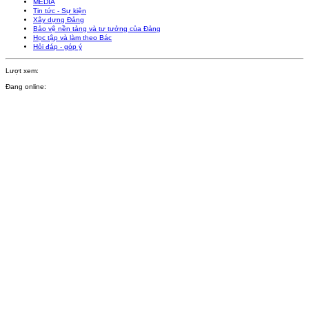
MEDIA
Tin tức - Sự kiện
Xây dựng Đảng
Bảo vệ nền tảng và tư tưởng của Đảng
Học tập và làm theo Bác
Hỏi đáp - góp ý
Lượt xem:
Đang online: