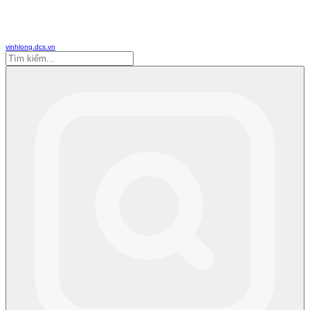
vinhlong.dcs.vn